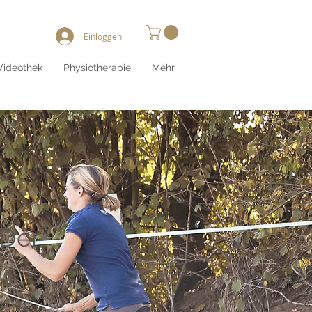
Einloggen
Videothek
Physiotherapie
Mehr
 Der