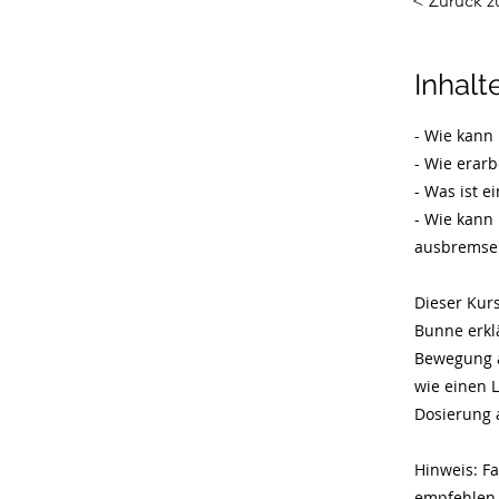
< Zurück z
Inhalt
- Wie kann
- Wie erar
- Was ist e
- Wie kann
ausbremse
Dieser Kurs
Bunne erkl
Bewegung a
wie einen 
Dosierung 
​Hinweis: F
empfehlen 