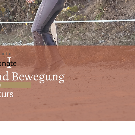
nd
ar für
onate
n