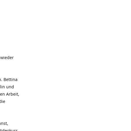
 wieder
n. Bettina
lin und
n Arbeit,
die
nnst,
Videokurs