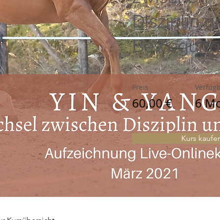
Disziplin u
Bewegung
Preis
Verfügb
60,00 €
6 M
Kurs kaufe