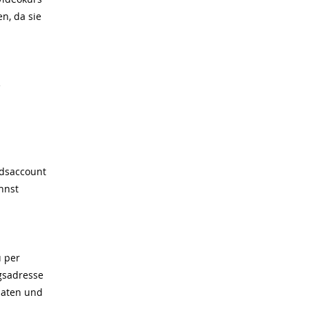
n, da sie
e
edsaccount
nnst
u per
gsadresse
daten und