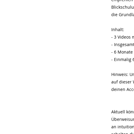
Blickschul
die Grundl
​Inhalt:
- 3 Videos 
- Insgesam
- 6 Monate
- Einmalig 
Hinweis: U
auf dieser 
deinen Acc
Aktuell kö
Überweisun
an
intuiti