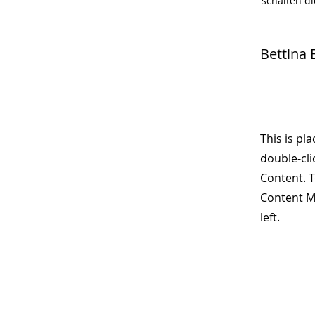
schalten di
Bettina
This is pl
double-cli
Content. T
Content M
left.
Nichts mehr ver