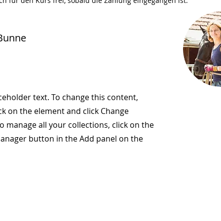
ch für den Kurs frei, sobald die Zahlung eingegangen ist.
 Bunne
aceholder text. To change this content,
ck on the element and click Change
o manage all your collections, click on the
anager button in the Add panel on the
passen? Melde dich bei unserem Newsletter an: