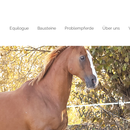
Equilogue
Bausteine
Problempferde
Über uns
Yin Yang I:
Wechsel
zwischen