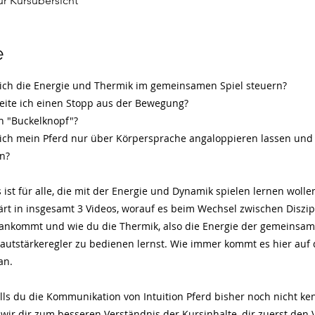
ur Kursübersicht
e
 ich die Energie und Thermik im gemeinsamen Spiel steuern?
beite ich einen Stopp aus der Bewegung?
in "Buckelknopf"?
 ich mein Pferd nur über Körpersprache angaloppieren lassen und
n?
 ist für alle, die mit der Energie und Dynamik spielen lernen wolle
ärt in insgesamt 3 Videos, worauf es beim Wechsel zwischen Diszip
nkommt und wie du die Thermik, also die Energie der gemeinsame
Lautstärkeregler zu bedienen lernst. Wie immer kommt es hier auf 
an.
alls du die Kommunikation von Intuition Pferd bisher noch nicht ke
wir dir zum besseren Verständnis der Kursinhalte, dir zuerst den 