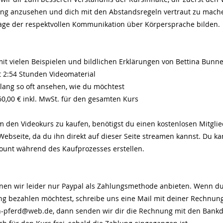
ung anzusehen und dich mit den Abstandsregeln vertraut zu mache
age der respektvollen Kommunikation über Körpersprache bilden.
mit vielen Beispielen und bildlichen Erklärungen von Bettina Bunn
t 2:54 Stunden Videomaterial
 lang so oft ansehen, wie du möchtest
60,00 € inkl. MwSt. für den gesamten Kurs
m den Videokurs zu kaufen, benötigst du einen kostenlosen Mitgli
Webseite, da du ihn direkt auf dieser Seite streamen kannst. Du ka
ount während des Kaufprozesses erstellen.
nnen wir leider nur Paypal als Zahlungsmethode anbieten. Wenn d
g bezahlen möchtest, schreibe uns eine Mail mit deiner Rechnun
on-pferd@web.de
, dann senden wir dir die Rechnung mit den Bank