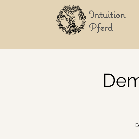
Intuition
Pferd
Dem
E