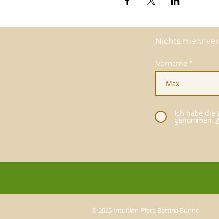
Nichts mehr ver
Vorname
Ich habe die
genommen.
© 2025 Intuition Pferd Bettina Bunne