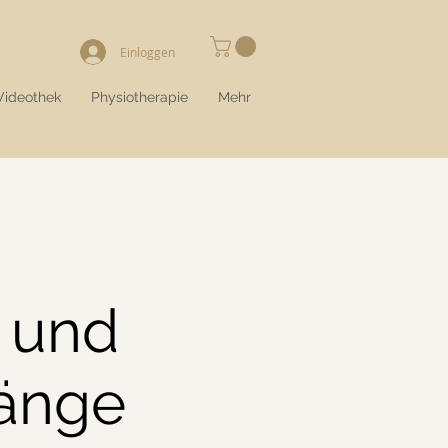
Einloggen
Videothek
Physiotherapie
Mehr
b und
änge