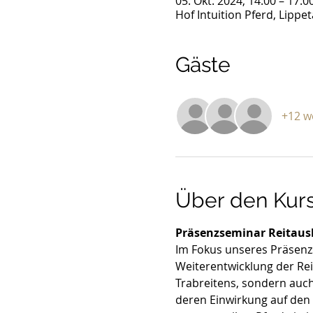
05. Okt. 2024, 14:00 – 17:0
Hof Intuition Pferd, Lippe
Gäste
+12 w
Über den Kur
Präsenzseminar Reitaus
Im Fokus unseres Präsenz
Weiterentwicklung der Reit
Trabreitens, sondern auc
deren Einwirkung auf den P