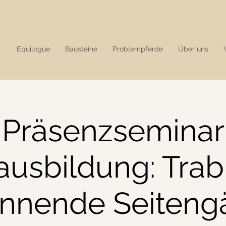
Equilogue
Bausteine
Problempferde
Über uns
Präsenzseminar
ausbildung: Tra
innende Seiteng