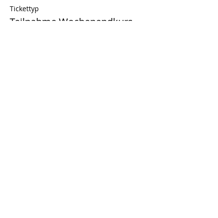
Tickettyp
Teilnahme Wochenendkurs
Mehr Infos
Preis
300,00 €
MwSt inbegriffen
Anzahl
Gesamt
0,00 €
Zur Kasse