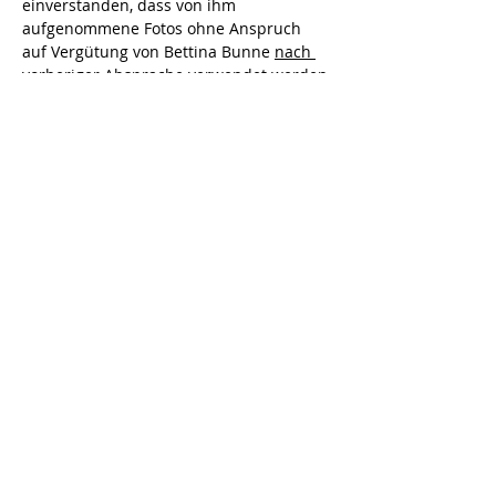
einverstanden, dass von ihm 
aufgenommene Fotos ohne Anspruch 
auf Vergütung von Bettina Bunne 
nach 
vorheriger Absprache
 verwendet werden 
dürfen.
Wenn ihr Fragen zu diesem Workshop 
habt, schreibt mir gerne eine E-Mail an 
kontakt@intuition-pferd.de. 
Ich freue mich auf euch! 
~Bettina
Diese Veranstaltung teilen