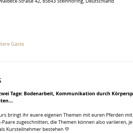
Waldeck-Straße 42, 85643 Steinhöring, Deutschland
itere Gäste
s
 zwei Tage: Bodenarbeit, Kommunikation durch Körperspra
ten...
urs bringt ihr euere eigenen Themen mit euren Pferden mit
-Paare zugeschnitten, die Themen können also variieren, j
als Kursteilnehmer bestehen 💛