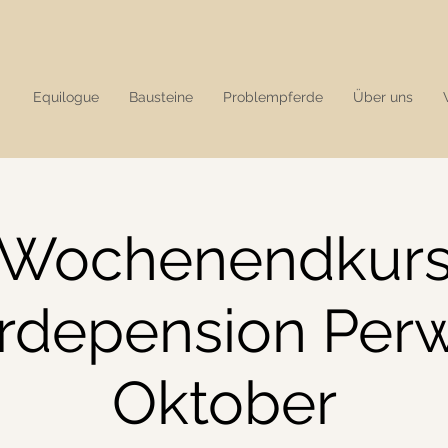
Equilogue
Bausteine
Problempferde
Über uns
Wochenendkur
rdepension Per
Oktober