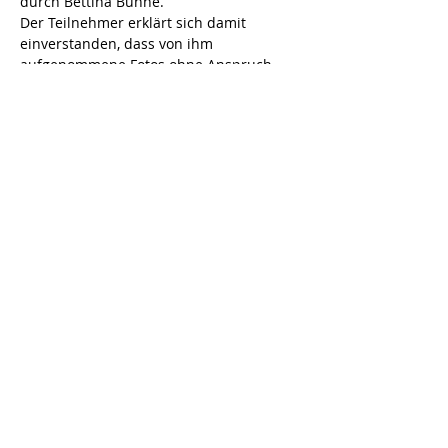
durch Bettina Bunne.
Der Teilnehmer erklärt sich damit 
einverstanden, dass von ihm 
aufgenommene Fotos ohne Anspruch 
auf Vergütung von Bettina Bunne 
nach 
vorheriger Absprache
 verwendet werden 
dürfen.
Wenn ihr Fragen zum Exklusiv-Workshop 
habt, schreibt mir gerne eine E-Mail an 
kontakt@intuition-pferd.de. 
Ich freue mich auf euch!
Diese Veranstaltung teilen