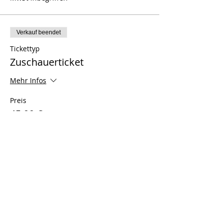
Verkauf beendet
Tickettyp
Zuschauerticket
Mehr Infos
Preis
45,00 €
MwSt inbegriffen
Diese Veranstaltung teilen