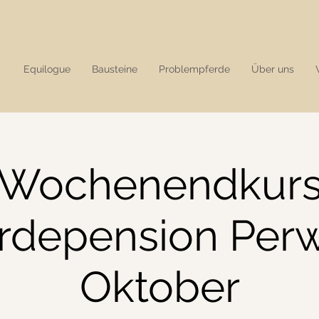
Equilogue
Bausteine
Problempferde
Über uns
Wochenendkur
rdepension Per
Oktober