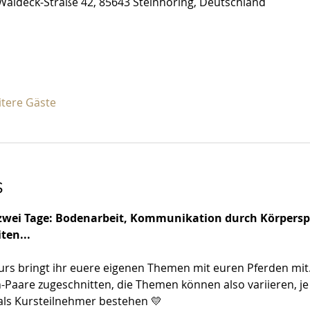
Waldeck-Straße 42, 85643 Steinhöring, Deutschland
itere Gäste
s
 zwei Tage: Bodenarbeit, Kommunikation durch Körperspra
ten...
urs bringt ihr euere eigenen Themen mit euren Pferden mit
-Paare zugeschnitten, die Themen können also variieren, j
als Kursteilnehmer bestehen 💛