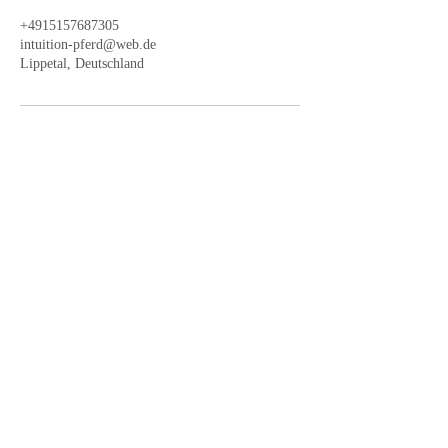
+4915157687305
intuition-pferd@web.de
Lippetal, Deutschland
Nichts mehr verpassen? Melde
dich bei unserem Newsletter an:
Vorname
Nachname
E-Mail-Adresse