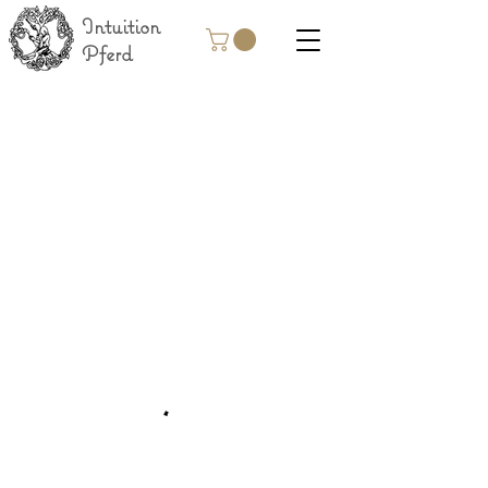
Intuition
Pferd